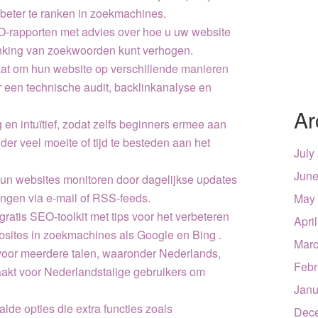
 beter te ranken in zoekmachines.
O-rapporten met advies over hoe u uw website
anking van zoekwoorden kunt verhogen.
staat om hun website op verschillende manieren
 een technische audit, backlinkanalyse en
Ar
 en intuïtief, zodat zelfs beginners ermee aan
er veel moeite of tijd te besteden aan het
July
June
un websites monitoren door dagelijkse updates
angen via e-mail of RSS-feeds.
May
ratis SEO-toolkit met tips voor het verbeteren
Apri
bsites in zoekmachines als Google en Bing .
Marc
voor meerdere talen, waaronder Nederlands,
Febr
akt voor Nederlandstalige gebruikers om
Janu
lde opties die extra functies zoals
Dec