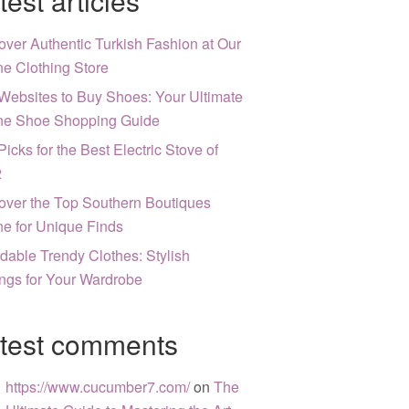
test articles
over Authentic Turkish Fashion at Our
ne Clothing Store
Websites to Buy Shoes: Your Ultimate
ne Shoe Shopping Guide
Picks for the Best Electric Stove of
2
over the Top Southern Boutiques
ne for Unique Finds
rdable Trendy Clothes: Stylish
ngs for Your Wardrobe
test comments
https://www.cucumber7.com/
on
The