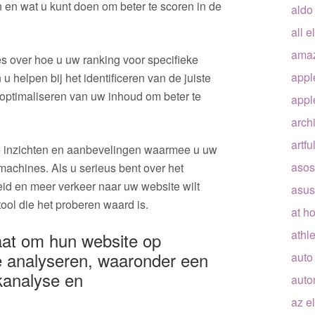
en wat u kunt doen om beter te scoren in de
aldo
all e
ama
s over hoe u uw ranking voor specifieke
appl
 helpen bij het identificeren van de juiste
optimaliseren van uw inhoud om beter te
appl
arch
artfu
e inzichten en aanbevelingen waarmee u uw
asos
machines. Als u serieus bent over het
id en meer verkeer naar uw website wilt
asus
ool die het proberen waard is.
at h
athle
taat om hun website op
e analyseren, waaronder een
auto
nkanalyse en
auto
az e