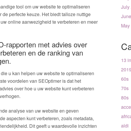
handige tool om uw website te optimaliseren
July
de perfecte keuze. Het biedt talloze nuttige
June
n uw online aanwezigheid te verbeteren en meer
May
O-rapporten met advies over
Ca
rbeteren en de ranking van
gen.
13 i
201
 die u kan helpen uw website te optimaliseren
60s
ste voordelen van SEOptimer is dat het
70s
advies over hoe u uw website kunt verbeteren
 verhogen.
80s
acce
nde analyse van uw website en geven
afri
de aspecten kunt verbeteren, zoals metadata,
aldi
iendelijkheid. Dit geeft u waardevolle inzichten