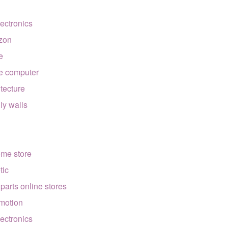
lectronics
zon
e
e computer
itecture
lly walls
ome store
tic
 parts online stores
motion
lectronics