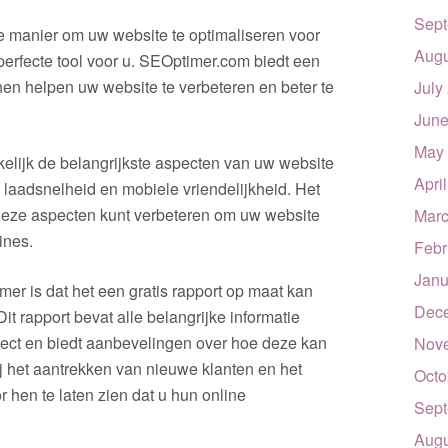
Sept
ve manier om uw website te optimaliseren voor
Augu
erfecte tool voor u. SEOptimer.com biedt een
en helpen uw website te verbeteren en beter te
July
June
May
elijk de belangrijkste aspecten van uw website
Apri
 laadsnelheid en mobiele vriendelijkheid. Het
deze aspecten kunt verbeteren om uw website
Marc
ines.
Febr
Janu
er is dat het een gratis rapport op maat kan
Dec
t rapport bevat alle belangrijke informatie
pect en biedt aanbevelingen over hoe deze kan
Nov
ij het aantrekken van nieuwe klanten en het
Octo
hen te laten zien dat u hun online
Sept
Augu