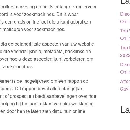
La
online marketing en het is belangrijk om ervoor
Disc
eerd is voor zoekmachines. Dit is waar
Onli
 een gratis online tool die u kunt gebruiken
ptimaliseren voor zoekmachines.
Top 
Onli
dig de belangrijkste aspecten van uw website
Top 
iele vriendelijkheid, metadata, backlinks en
202
 over hoe u deze aspecten kunt verbeteren om
Disc
in zoekmachines.
Onli
mer is de mogelijkheid om een rapport op
Affo
pects. Dit rapport bevat alle belangrijke
Savi
ant of prospect en biedt aanbevelingen over hoe
 helpen bij het aantrekken van nieuwe klanten
La
n door hen te laten zien dat u hun online