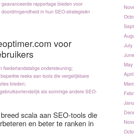
r geavanceerde rapportage bieden voor
Nov
n doordringendheid in hun SEO-strategieën
Octo
Sept
Augu
eoptimer.com voor
July
bruikers
June
May
n Nederlandstalige ondersteuning;
Apri
beperkte reeks aan tools die vergelijkbare
ites bieden;
Marc
 gebruiksvriendelijk als sommige andere SEO-
Febr
Janu
Dec
 breed scala aan SEO-tools die
erbeteren en beter te ranken in
Nov
Octo