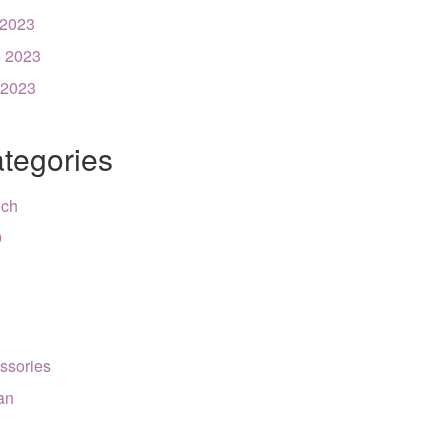
 2023
 2023
 2023
tegories
nch
9
ssories
can